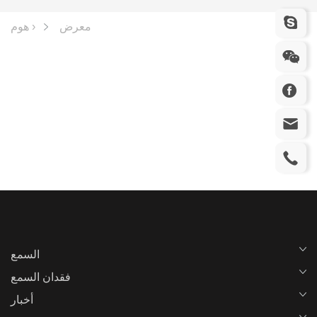
معرض
هوم ›
السمع
فقدان السمع
أخبار