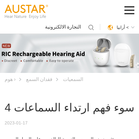
التجارة الالكترونية
أرابيا <
السمعيات
فقدان السمع
هوم ›
4 سوء فهم ارتداء السماعات
2023-01-17