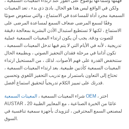
فهمها وسماعها بوضوح على الفور عند ارتداء المعينات السمعية ،
ولكن في الواقع ليس هذا هو الحال. بادئ ذي بدء ، تعد المعينات
السمعية مجرد أداة للمساعدة في الاستماع ، والتي ستعوض صوتيًا
وفقًا لسمع المرضى ضعاف السمع لمساعدة المرضى على
الاستماع ، لكنها لا تستطيع استبدال الأذن البشرية بمعالجة دقيقة
للصوت ودقة. يجب أن يكون ارتداء المعينات السمعية عملية
تدريجية ، لأنه في الأيام التي لا يتم فيها تدخل المعينات السمعية ،
تكون آذاننا في مرحلة فقدان التحفيز الصوتي ، وبطبيعة الحال
ستنخفض القدرة على فهم الأصوات. لذلك ، من المستحيل ارتداء
المعينات السمعية كأذنين طبيعية. بعد ارتداء المعينات السمعية ،
تحتاج إلى التعاون باستمرار مع تدريب التحفيز اللغوي وتحسين
قدرتك على تمييز الكلام تدريجياً لتحقيق استماع أفضل.
، اختر
المعينات السمعية OEM
شراء المعينات السمعية ،
AUSTAR ، 20 عامًا من الخبرة الصناعية ، مع المعايير الطبية
لمصنعي السمع المحترفين ، لتزويدك بأجهزة سمعية تنافسية في
السوق.