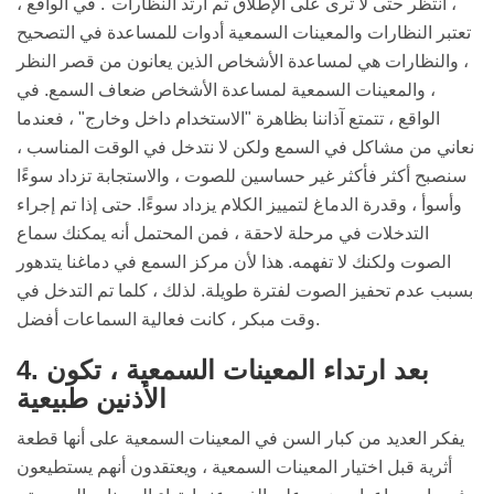
، انتظر حتى لا ترى على الإطلاق ثم ارتد النظارات". في الواقع ،
تعتبر النظارات والمعينات السمعية أدوات للمساعدة في التصحيح
، والنظارات هي لمساعدة الأشخاص الذين يعانون من قصر النظر
، والمعينات السمعية لمساعدة الأشخاص ضعاف السمع. في
الواقع ، تتمتع آذاننا بظاهرة "الاستخدام داخل وخارج" ، فعندما
نعاني من مشاكل في السمع ولكن لا نتدخل في الوقت المناسب ،
سنصبح أكثر فأكثر غير حساسين للصوت ، والاستجابة تزداد سوءًا
وأسوأ ، وقدرة الدماغ لتمييز الكلام يزداد سوءًا. حتى إذا تم إجراء
التدخلات في مرحلة لاحقة ، فمن المحتمل أنه يمكنك سماع
الصوت ولكنك لا تفهمه. هذا لأن مركز السمع في دماغنا يتدهور
بسبب عدم تحفيز الصوت لفترة طويلة. لذلك ، كلما تم التدخل في
وقت مبكر ، كانت فعالية السماعات أفضل.
4. بعد ارتداء المعينات السمعية ، تكون
الأذنين طبيعية
يفكر العديد من كبار السن في المعينات السمعية على أنها قطعة
أثرية قبل اختيار المعينات السمعية ، ويعتقدون أنهم يستطيعون