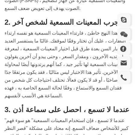
الصوت (PSAPs) ، والمعينات السمعية عبارة عن جهاز لتضخيم
الصوت يهدف إلى تعويض ضعف السمع.
2. جرب المعينات السمعية لشخص آخر
هذا النهج خاطئ ، فارتداء المعينات السمعية هو نفسه ارتداء
النظارات ، عليك أن تختار وفقًا لموقفك. غالبًا ما يستفسر العديد
من كبار السن بعدة طرق قبل اختيار المعينات السمعية ، لمعرفة
ما يرتديه الآخرون ، ومقدار السعر ، وحتى يبدو أن آخرين يقولون
إن المعينات السمعية لها تأثير جيد ، كما أنهم يرتدونها أيضًا لمحاولة
الآخرين. تأثير هذا الاختبار ليس مثاليًا ، فقد يكون مرتفعًا جدًا
وصاخبًا ، أو قد لا يكون فعالًا. تختلف احتياجات كل شخص من
فقدان السمع والاستماع ، وفقًا لحالة السمع الخاصة به ، فهذه
السماعة هي الأنسب لأنفسهم.
3. عندما لا تسمع ، احصل على سماعة أذن
"عندما لا تسمع ، فإن استخدام المعينات السمعية" هو سوء فهم
كبير للأشخاص ضعاف السمع. إنه معتاد على مشكلة "قصر النظر