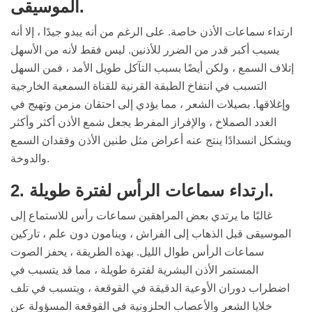
الموسيقى.
ارتداء سماعات الأذن خاصة. على الرغم من أنه يبدو جيدًا ، إلا أنه
يسبب أكبر قدر من الضرر للأذنين. ليس فقط لأنه من الأسهل
إتلاف السمع ، ولكن أيضًا بسبب التآكل طويل الأمد ، فمن السهل
التسبب في انتفاخ الطبقة القرنية للقناة السمعية الخارجية
وإغلاقها. بصيلات الشعر ، مما يؤدي إلى احتقان مزمن وتهيج في
الغدد الصملاخ ، والإفراز المفرط يجعل شمع الأذن أكثر وأكثر
ويشكل انسدادًا ينتج عنه أعراض مثل طنين الأذن وفقدان السمع
والدوخة.
2. ارتداء سماعات الرأس لفترة طويلة.
غالبًا ما يرتدي بعض المراهقين سماعات رأس للاستماع إلى
الموسيقى قبل الذهاب إلى الفراش ، وينامون دون علم ، تاركين
سماعات الرأس طوال الليل. بهذه الطريقة ، يحفز الصوت
المستمر الأذن البشرية لفترة طويلة ، مما قد يتسبب في
اضطراب دوران الأوعية الدقيقة في القوقعة ، ويتسبب في تلف
خلايا الشعر والأعصاب الحلزونية في القوقعة المسؤولة عن