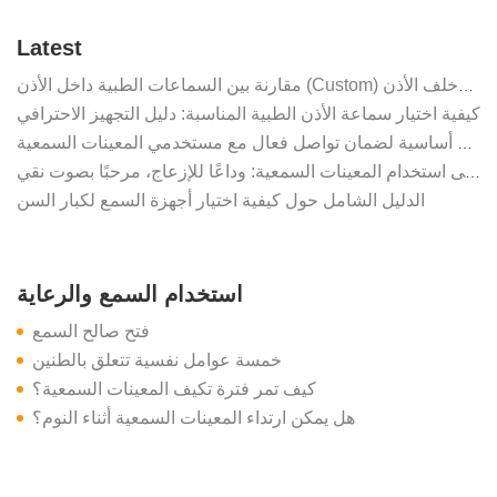
Latest
مقارنة بين السماعات الطبية داخل الأذن (Custom) وخلف الأذن (BTE): أيهما أفضل لك؟
كيفية اختيار سماعة الأذن الطبية المناسبة: دليل التجهيز الاحترافي
للعائلات: 4 قواعد أساسية لضمان تواصل فعال مع مستخدمي المعينات السمعية
فترة التعود على استخدام المعينات السمعية: وداعًا للإزعاج، مرحبًا بصوت نقي
الدليل الشامل حول كيفية اختيار أجهزة السمع لكبار السن
استخدام السمع والرعاية
فتح صالح السمع
خمسة عوامل نفسية تتعلق بالطنين
كيف تمر فترة تكيف المعينات السمعية؟
هل يمكن ارتداء المعينات السمعية أثناء النوم؟