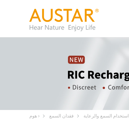
استخدام السمع والرعاية
فقدان السمع
هوم ›