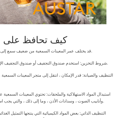
كيف تحافظ على ع
قد يختلف عمر المعينات السمعية من ضعيف سمع إلى آخر ، ولكن إليك 7 نصائح لإطالة عمر معيناتك السمعية.
1. شروط التخزين: استخدم صندوق التجفيف أو صندوق التجفيف الإلكتروني لإزالة الرطوبة والحفاظ على جفاف السمع.
وأنابيب الصوت ، وسدادات الأذن ، وما إلى ذلك ، والتي يجب استبدالها بانتظام في الوقت المناسب في مركز التركيب.