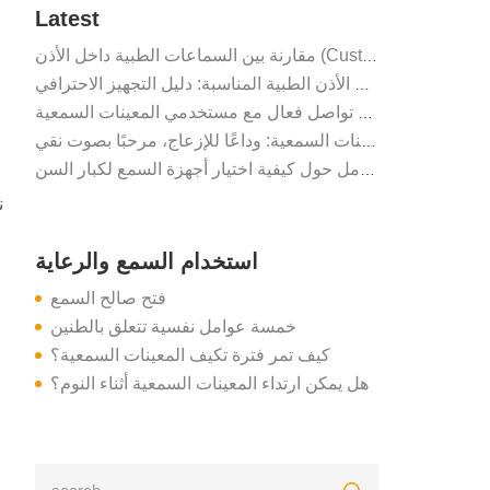
Latest
مقارنة بين السماعات الطبية داخل الأذن (Custom) وخلف الأذن (BTE): أيهما أفضل لك؟
كيفية اختيار سماعة الأذن الطبية المناسبة: دليل التجهيز الاحترافي
للعائلات: 4 قواعد أساسية لضمان تواصل فعال مع مستخدمي المعينات السمعية
فترة التعود على استخدام المعينات السمعية: وداعًا للإزعاج، مرحبًا بصوت نقي
الدليل الشامل حول كيفية اختيار أجهزة السمع لكبار السن
استخدام السمع والرعاية
فتح صالح السمع
خمسة عوامل نفسية تتعلق بالطنين
كيف تمر فترة تكيف المعينات السمعية؟
هل يمكن ارتداء المعينات السمعية أثناء النوم؟