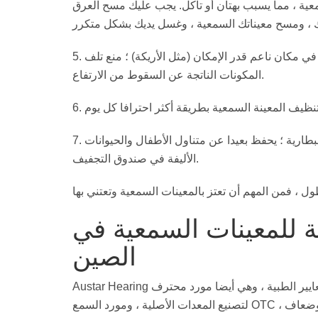
سمعية ، مما يسبب بهتان أو تآكل. يجب عليك مسح العرق
5. خذها بعناية: كن حذرا عند ارتداء المعينات السمعية يوميا ، واجلس في مكان ناعم قدر الإمكان (مثل الأريكة) ؛ منع تلف
المكونات الناتجة عن السقوط من الارتفاع.
7. الموضع المناسب: عند عدم ارتداء المعينات السمعية ، افتح باب البطارية ؛ يحفظ بعيدا عن متناول الأطفال والحيوانات
الأليفة في صندوق التجفيف.
 للمعينات السمعية في
الصين
ايير الطبية ، وهي أيضا مورد محترف
لتصنيع المعدات الأصلية ، ومورد السمع OTC ، حيث توفر أجهزة سمعية وحلول سمعية ميسورة التكلفة للتجار وضعاف