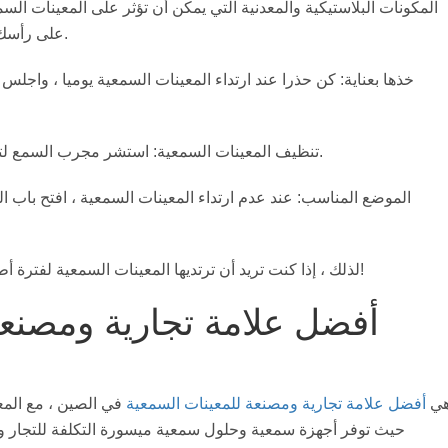
المكونات البلاستيكية والمعدنية التي يمكن أن تؤثر على المعينات ال
على رأسك ، ومسح معيناتك السمعية ، وغسل يديك بشكل متكرر.
6. تنظيف المعينات السمعية: استشر مجرب السمع لتنظيف المعينة السمعية بطريقة أكثر احترافا كل يوم.
لذلك ، إذا كنت تريد أن ترتديها المعينات السمعية لفترة أطول ، فمن المهم أن تعتز بالمعينات السمعية وتعتني بها!
أفضل علامة تجارية ومصنعة
Austar Hear هي
أفضل علامة تجارية ومصنعة للمعينات السمعية
في الصين ، مع المع