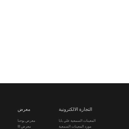
التجارة الالكترونية
معرض
المعينات السمعية علي بابا
معرض يوحنا
مورد المعينات السمعية
معرض ااا