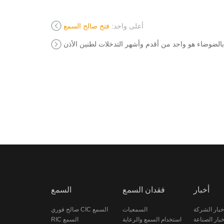
أعلى واحد:
فتح صالح السمع
 بالضوضاء هو واحد من أقدم وأشهر التدخلات لطنين الأذن
أخبار
فقدان السمع
السمع
خبار الشركة
السمعيات
صالح فوري CIC السمع
خبار الصناعة
استخدام السمع والرعاية
RIC السمع