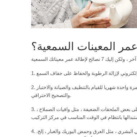
مر المعينات السمعية؟
2. التنظيف والصيانة: قدر الإمكان ، انتقل إلى متجر المعينات السمعية مرة واحدة شهريا للقيام بالتنظيف والصيانة والاختبار
والتصحيح الاحترافي.
3. استبدال المواد الاستهلاكية والملحقات: تحتوي المعينات السمعية على بعض الملحقات الضعيفة ، مثل واقيات الصملاخ ،
4. التنظيف الذاتي: بعض المواد الكيميائية التي ينتجها التمثيل الغذائي البشري ، مثل العرق وحمض اليوريك والغبار ، إلخ.