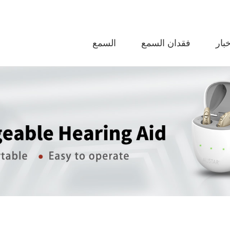
خبار
فقدان السمع
السمع